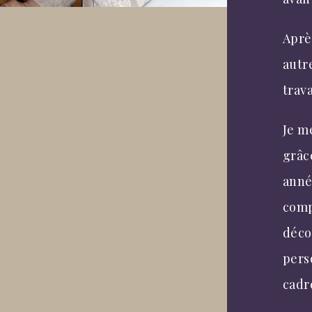
Après
autr
trav
Je m
grâc
anné
compé
décou
pers
cadr