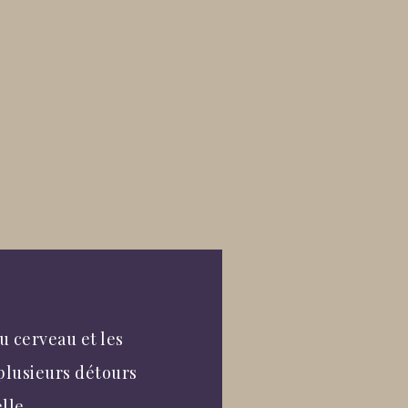
u cerveau et les
plusieurs détours
lle.