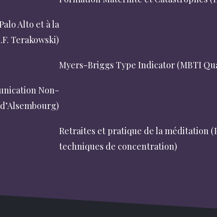
lo Alto et à la
Formation à la Thérapie systémique brèv
.F. Terakowski)
Terakowski)
ying Workshop)
Myers-Briggs Type Indicator (MBTI Qu
unication Non-
Introduction et Approfondissement de
 d’Alsembourg)
violente
(par Thomas d’Alsembourg)
leine Conscience
Retraites et pratique de la méditation 
techniques de concentration)