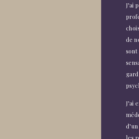
J’ai 
prof
choi
de n
sont
sens
gard
psyc
J’ai 
méde
d’un
les r