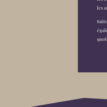
les a
Suit
égal
quot