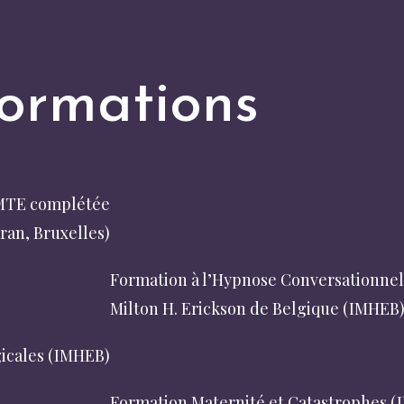
ormations
EMTE complétée
Formation de 4 ans en thérapie psych
ran, Bruxelles)
de 3 années d’assistanat (Ecole Atmaran
e PTR (Institut
Formation à l’Hypnose Conversationnell
sine, La Hulpe)
Milton H. Erickson de Belgique (IMHEB)
gicales (IMHEB)
Préparation aux Opérations chirurgica
éation (IMHEB)
Formation Maternité et Catastrophes 