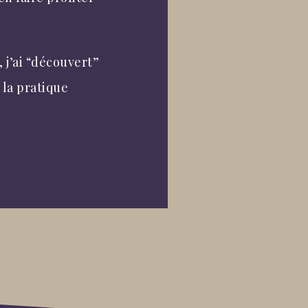
 j’ai “découvert”
 la pratique