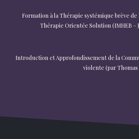
Formation à la Thérapie systémique brève de Pa
Thérapie Orientée Solution (IMHEB – J
Myers-Briggs Type Indicator (MBTI Qualif
Introduction et Approfondissement de la Comm
violente (par Thomas
Retraites et pratique de la méditation et de la P