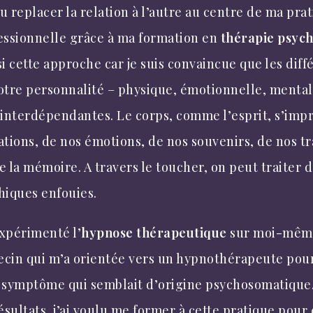
pu replacer la relation à l’autre au centre de ma pra
essionnelle grâce à ma formation en
thérapie psyc
si cette approche car je suis convaincue que les dif
otre personnalité – physique, émotionnelle, mentale
 interdépendantes. Le corps, comme l’esprit, s’imp
ations, de nos émotions, de nos souvenirs, de nos t
e la mémoire. A travers le toucher, on peut traiter 
hiques enfouies.
expérimenté l’
hypnose
thérapeutique
sur moi-même
cin qui m’a orientée vers un hypnothérapeute pour
 symptôme qui semblait d’origine psychosomatique
ésultats, j’ai voulu me former à cette pratique pour 