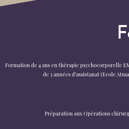
F
Formation de 4 ans en thérapie psychocorporelle 
de 3 années d’assistanat (Ecole Atma
Formation à l’Hypnose Conversationnelle Stratégiqu
Milton H. Erickson de Belgique (IMHEB) – Gérald Bras
Préparation aux Opérations chirur
Formation Maternité et Procr