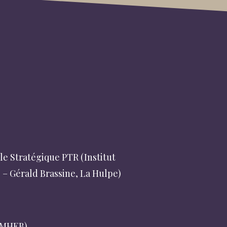
ocorporelle EMTE complétée
, Bruxelles)
e Stratégique PTR (Institut
 – Gérald Brassine, La Hulpe)
les (IMHEB)
(IMHEB)