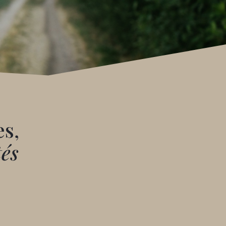
es,
tés