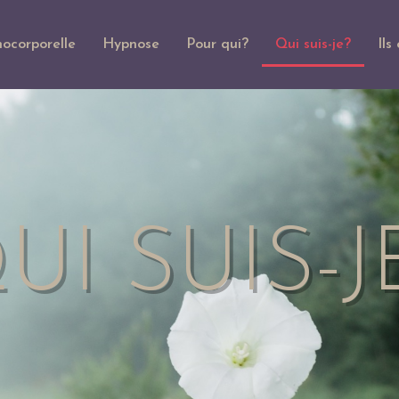
ocorporelle
Hypnose
Pour qui?
Qui suis-je?
Ils
UI SUIS-J