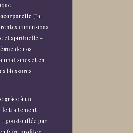
tique
hocorporelle
. J’ai
férentes dimensions
 et spirituelle –
règne de nos
raumatismes et en
des blessures
 grâce à un
 le traitement
. Epoustouflée par
en faire profiter