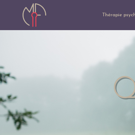
Thérapie psych
Q