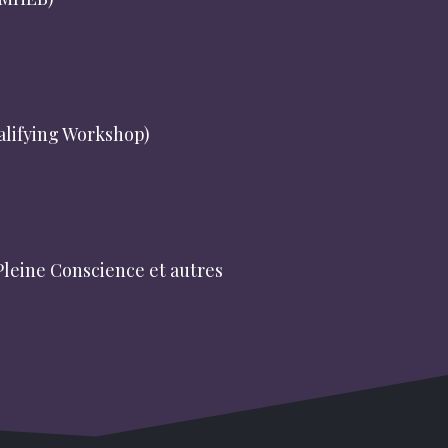
e de Palo Alto (IMHEB – J.F.
alifying Workshop)
 la Communication Non-
(Pleine Conscience et autres