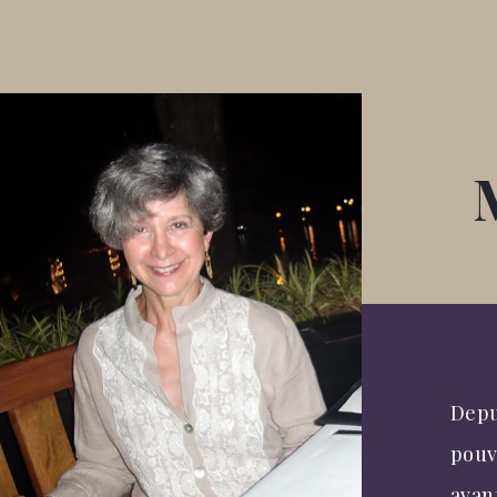
Depu
pouv
avan