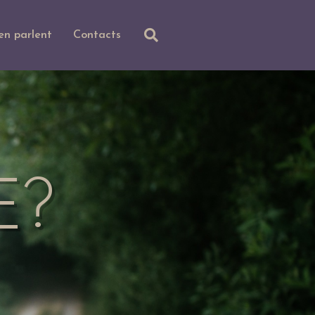
 en parlent
Contacts
E?